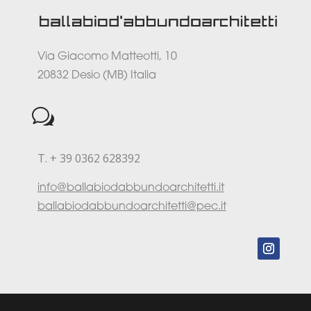
Via Giacomo Matteotti, 10
20832 Desio (MB) Italia
w
T. + 39 0362 628392
info@ballabiodabbundoarchitetti.it
ballabiodabbundoarchitetti@pec.it