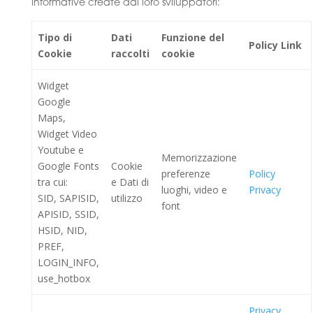
informative create dai loro sviluppatori:
Tipo di
Dati
Funzione del
Policy Link
Cookie
raccolti
cookie
Widget
Google
Maps,
Widget Video
Youtube e
Memorizzazione
Google Fonts
Cookie
preferenze
Policy
tra cui:
e Dati di
luoghi, video e
Privacy
SID, SAPISID,
utilizzo
font
APISID, SSID,
HSID, NID,
PREF,
LOGIN_INFO,
use_hotbox
Privacy