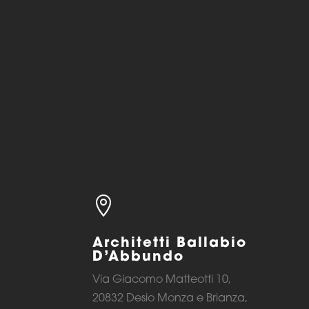

Architetti Ballabio
D’Abbundo
Via Giacomo Matteotti 10,
20832 Desio Monza e Brianza,