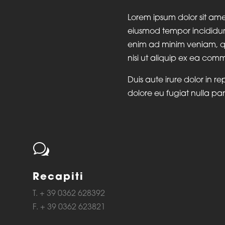
Lorem ipsum dolor sit amet
eiusmod tempor incididun
enim ad minim veniam, qui
nisi ut aliquip ex ea co
Duis aute irure dolor in re
dolore eu fugiat nulla par
w
Recapiti
T. + 39 0362 628392
F. + 39 0362 623821